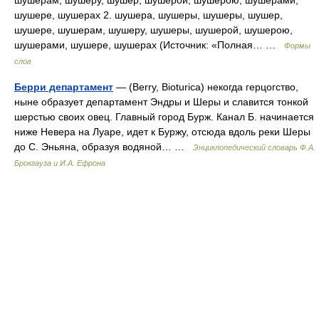
шушерам, шушеру, шушер, шушерой, шушерою, шушерами,
шушере, шушерах 2. шушера, шушеры, шушеры, шушер,
шушере, шушерам, шушеру, шушеры, шушерой, шушерою,
шушерами, шушере, шушерах (Источник: «Полная… …
Формы
слов
Берри департамент
— (Berry, Bioturica) некогда герцогство,
ныне образует департамент Эндры и Шеры и славится тонкой
шерстью своих овец. Главный город Бурж. Канал Б. начинается
ниже Невера на Луаре, идет к Буржу, отсюда вдоль реки Шеры
до С. Эньяна, образуя водяной… …
Энциклопедический словарь Ф.А.
Брокгауза и И.А. Ефрона