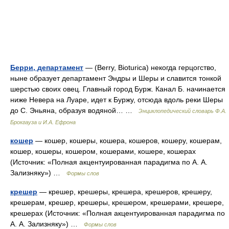
Берри, департамент
— (Berry, Bioturica) некогда герцогство,
ныне образует департамент Эндры и Шеры и славится тонкой
шерстью своих овец. Главный город Бурж. Канал Б. начинается
ниже Невера на Луаре, идет к Буржу, отсюда вдоль реки Шеры
до С. Эньяна, образуя водяной… …
Энциклопедический словарь Ф.А.
Брокгауза и И.А. Ефрона
кошер
— кошер, кошеры, кошера, кошеров, кошеру, кошерам,
кошер, кошеры, кошером, кошерами, кошере, кошерах
(Источник: «Полная акцентуированная парадигма по А. А.
Зализняку») …
Формы слов
крешер
— крешер, крешеры, крешера, крешеров, крешеру,
крешерам, крешер, крешеры, крешером, крешерами, крешере,
крешерах (Источник: «Полная акцентуированная парадигма по
А. А. Зализняку») …
Формы слов