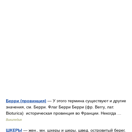
Берри (провинция)
— У этого термина существуют и другие
значения, см. Берри. Флаг Берри Берри (фр. Berry, лат.
Bioturica) историческая провинция во Франции. Некогда …
Википедия
ШКЕРЫ
— жен., мн. шхеры и шеры, швед. островитый берег,