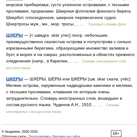
морское прибережье, густо усеянное островками, с тесными
проливами, проранами. Шкерная флотилия финского берега.
Шкербот, плоскодонное, шкерное перевозочное судно.
Шхертросы муж., мн., мор. тросы,… …
Толковый словарь Даля
ШХЕРЫ
— [< шведск. skär утес] геогр. небольшие,
преимущественно скалистые острова и полуострова с сильно
изрезанными берегами, образующими множество заливов и
бухт, в морях и на озерах, расположенных в областях прежнего
оледенения (напр., в Карелии,… …
Словарь иностранных слов
русского языка
ШКЕРЫ
— ШХЕРЫ, ШЕРЫ или ШКЕРЫ (шв. skar скала, утёс).
Мелкие острова, окруженные надводными камнями и мелями,
с тесными проливами, плавание по которым очень
затруднительно. Словарь иностранных слов, вошедших в
состав русского языка. Чудинов А.Н., 1910.… …
Словарь
иностранных слов русского языка
© Академик, 2000-2026
18+
Обратная связь:
Техподдержка
,
Реклама на сайте